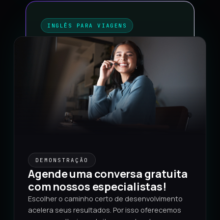
INGLÊS PARA VIAGENS
Preencha seus dados para
ver os planos e valores
Libere o acesso aos preços e siga direto
para o pagamento seguro.
Nome
WhatsApp
DEMONSTRAÇÃO
Agende uma conversa gratuita
com nossos especialistas!
E-mail
Escolher o caminho certo de desenvolvimento
acelera seus resultados. Por isso oferecemos