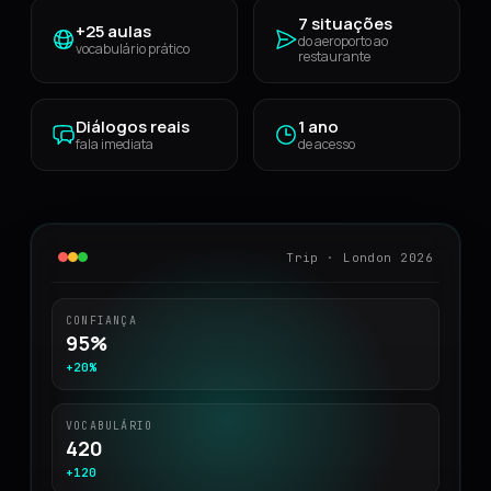
7 situações
+25 aulas
do aeroporto ao
vocabulário prático
restaurante
Diálogos reais
1 ano
fala imediata
de acesso
Trip · London 2026
CONFIANÇA
95%
+20%
VOCABULÁRIO
420
+120