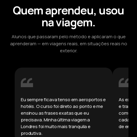
Quem aprendeu, usou
na viagem.
Alunos que passaram pelo método e aplicaram o que
aprenderam — em viagens reais, em situações reais no
exterior.
Eu sempre ficava tenso em aeroportos e
As expre
hotéis. O curso foi direto ao ponto e me
e transp
ensinou as frases exatas que eu
comunica
precisava. Minha última viagem a
cada mi
Londres foi muito mais tranquila e
de errar.
produtiva.