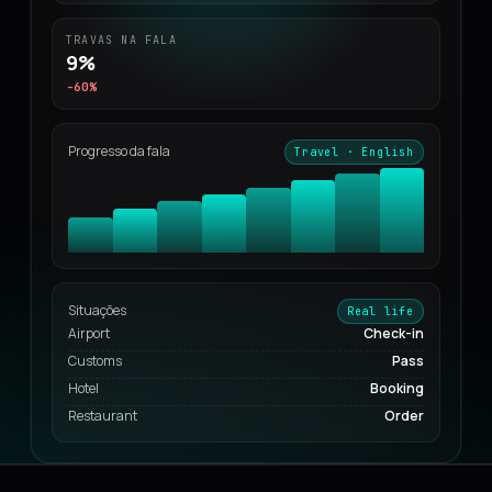
TRAVAS NA FALA
9%
-60%
Progresso da fala
Travel · English
Situações
Real life
Airport
Check-in
Customs
Pass
Hotel
Booking
Restaurant
Order