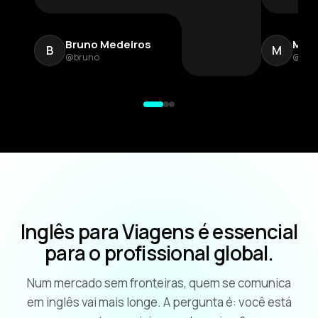
Bruno Medeiros
Mari
B
M
@bruno
@mar
Inglês para Viagens é essencial
para o profissional global.
Num mercado sem fronteiras, quem se comunica
em inglês vai mais longe. A pergunta é: você está