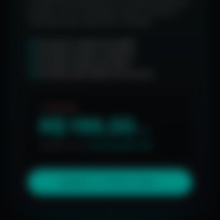
consultorias semanais ao vivo, suporte dedicado
ao aluno, novos conteúdos todos os meses e
certificado para cada curso concluído.
Formação Completa de Inglês
Formação Gestão e Liderança
Formação Analista de Dados
Formação Especialista em Power BI
De
R$ 15.789
R$ 199,00
/mês
No plano anual ·
Economize R$ 13.401
QUERO O TETRA CLUB
→