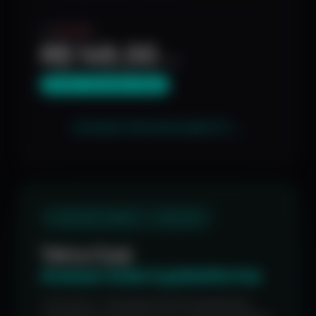
De
R$ 2.588
R$ 149,00
/mês
40,3% | No plano anual
ASSINAR SEPARADAMENTE
→
A MELHOR OPÇÃO · -44% OFF
Tetra Club
Acesso total à plataforma
+40 cursos, 7 formações profissionalizantes,